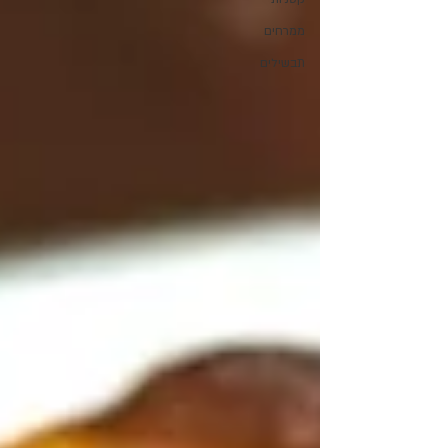
ממרחים
תבשילים