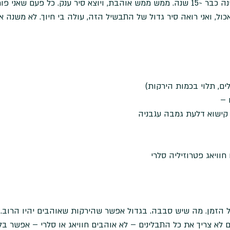
זה מתכון בסיסי שאני מכינה כבר ~15 שנה. ממש ממש אוהבת, ויוצא סיר ענק. כל פע
ול, ואני רואה סיר גדול של התבשיל הזה, עולה בי חיוך. לא משנה א
 –
קישוא דלעת גמבה עגבניה 
וויאג פטרוזיליה סלרי 
ל הזמן. מה שיש סבבה. בגדול אפשר שהירקות שאוהבים יהיו הרוב. ו
גם לא צריך את כל התבלינים – לא אוהבים חוויאג או סלרי – אפשר בלי