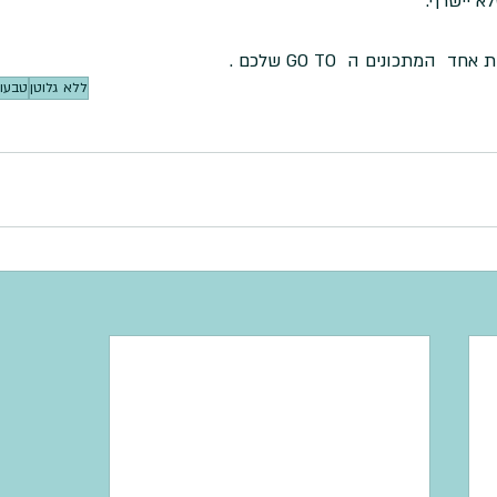
המתכונים ה  GO TO שלכם .
ללא גלוטן
טבעונ