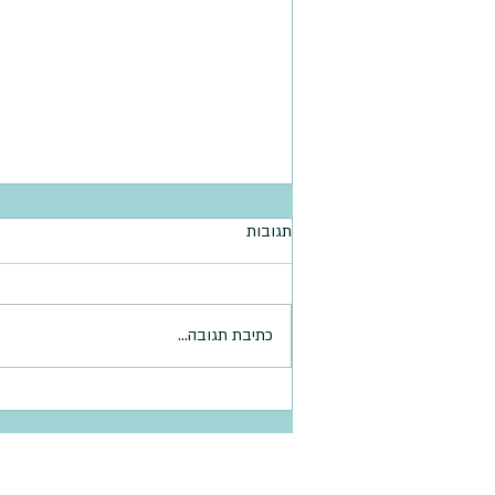
תגובות
קציצות דלעת
כתיבת תגובה...
דף הבית >