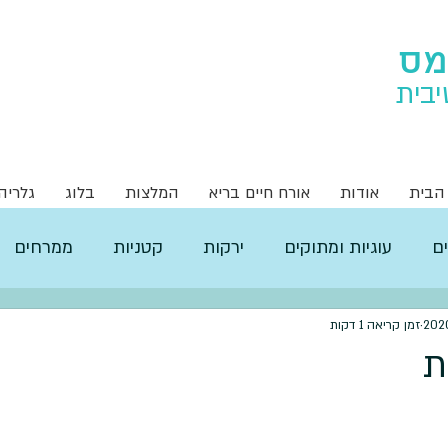
מס
יבית
הבית
אודות
אורח חיים בריא
המלצות
בלוג
גלריה
ם
עוגיות ומתוקים
ירקות
קטניות
ממרחים
זמן קריאה 1 דקות
ת