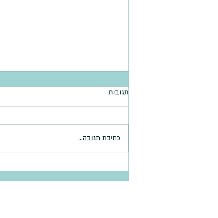
תגובות
כתיבת תגובה...
הקרקר הכי פשוט ומהיר
דף הבית >
אודות עידית פרימס >