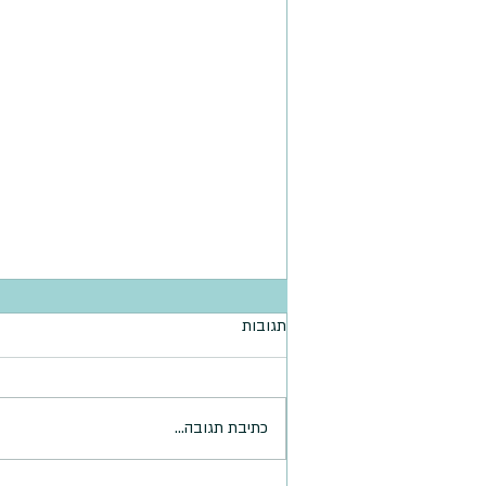
תגובות
כתיבת תגובה...
טורטייה קינואה / עדשים / כוסמת