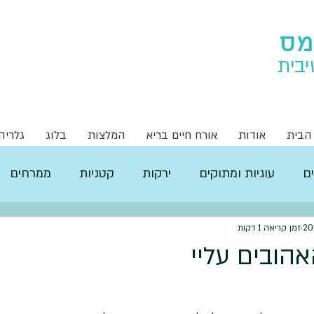
מס
יבית
הבית
אודות
אורח חיים בריא
המלצות
בלוג
גלריה
ם
עוגיות ומתוקים
ירקות
קטניות
ממרחים
זמן קריאה 1 דקות
הובים עליי