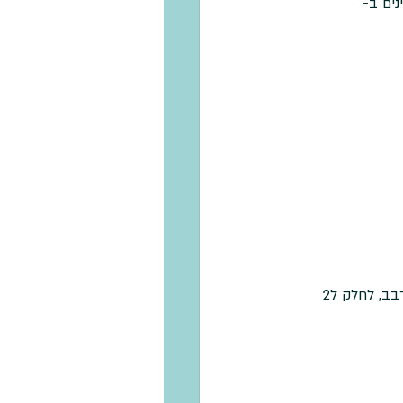
ים ב- 
לערבב את כל המרכיבים היבשים. לערבב בנפרד את הרטובים ואז את הרטוב לתוך היבש. לערבב, לחלק ל2 