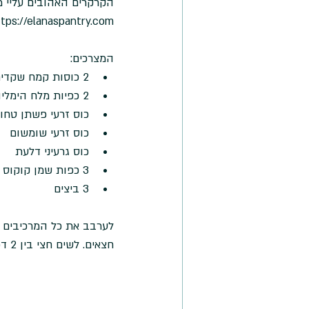
הקרקרים האהובים עליי מ
tps://elanaspantry.com
המצרכים: 
2 כוסות קמח שקדים  
2 כפיות מלח הימליה  
כוס זרעי פשתן טחונ
כוס זרעי שומשום  
כוס גרעיני דלעת  
3 כפות שמן קוקוס  
3 ביצים 
חצאים. לשים חצי בין 2 דפי אפייה ולגלגל אותו לעובי הרצוי. לחתוך עם סכין עגול של פיצה