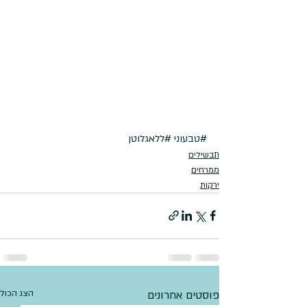
#טבעוני
#ללאגלוטן
תבשילים
ממרחים
ירקות
פוסטים אחרונים
הצג הכול