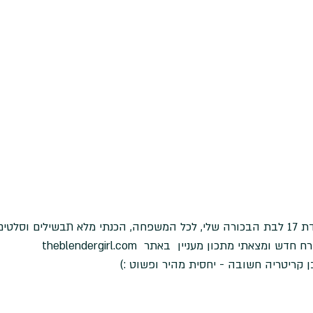
ם וסלטים.
מצאתי מתכון מעניין  באתר  theblendergirl.com
 קריטריה חשובה - יחסית מהיר ופשוט :)