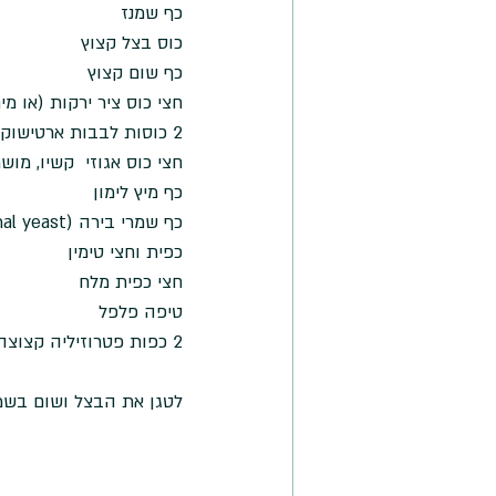
כף שמנז
כוס בצל קצוץ
כף שום קצוץ
חצי כוס ציר ירקות (או מי
2 כוסות לבבות ארטישוק - צנצנת או קפוא
חצי כוס אגוזי  קשיו, מו
כף מיץ לימון
כף שמרי בירה (nutritional yeast)
כפית וחצי טימין
חצי כפית מלח
טיפה פלפל
2 כפות פטרוזיליה קצוצה
לטגן את הבצל ושום בשמנז כ5 