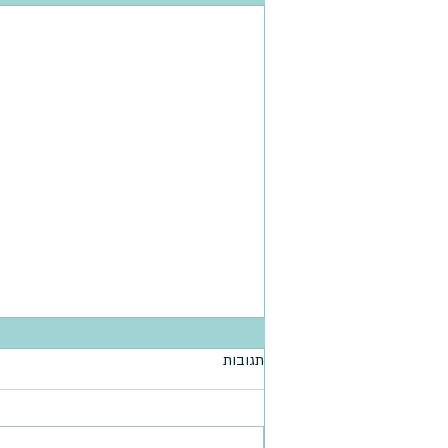
תגובות
קציצות דלעת