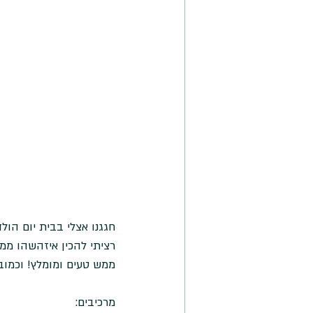
חגגנו אצלי בבית יום הולדת 17 לבת הבכורה שלי, לכל המשפחה, הכנתי מלא תבשילי
רציתי להכין איזהשהו ממרח חדש ו
ממש טעים ומומלץ! וכמובן
מרכיבים: