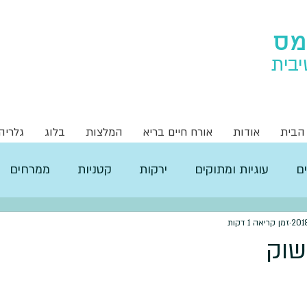
מס
יבית
הבית
אודות
אורח חיים בריא
המלצות
בלוג
גלריה
ם
עוגיות ומתוקים
ירקות
קטניות
ממרחים
זמן קריאה 1 דקות
שוק