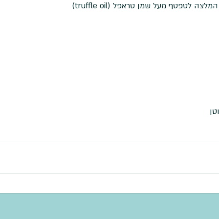
ה לטפטף מעל שמן טראפל (truffle oil)
טן