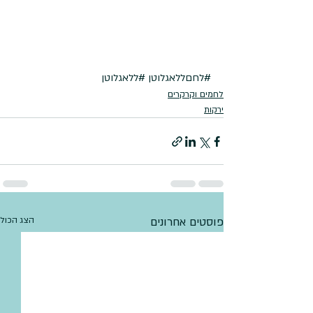
#לחםללאגלוטן
#ללאגלוטן
לחמים וקרקרים
ירקות
פוסטים אחרונים
הצג הכול