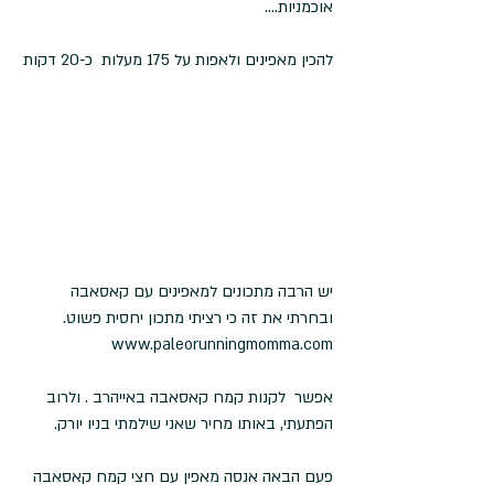
אוכמניות....
להכין מאפינים ולאפות על 175 מעלות  כ-20 דקות
יש הרבה מתכונים למאפינים עם קאסאבה 
ובחרתי את זה כי רציתי מתכון יחסית פשוט. 
www.paleorunningmomma.com
אפשר  לקנות קמח קאסאבה באייהרב . ולרוב 
הפתעתי, באותו מחיר שאני שילמתי בניו יורק.
פעם הבאה אנסה מאפין עם חצי קמח קאסאבה 