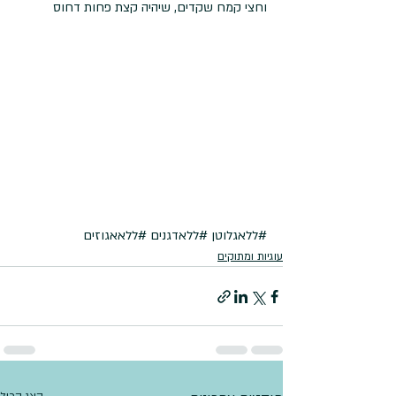
וחצי קמח שקדים, שיהיה קצת פחות דחוס
#ללאגלוטן
#ללאדגנים
#ללאאגוזים
עוגיות ומתוקים