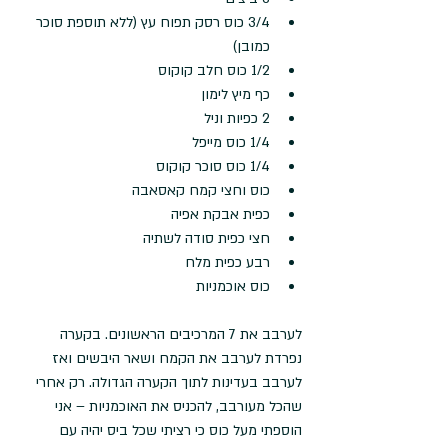
3/4 כוס רסק תפוח עץ (ללא תוספת סוכר 
כמובן)  
1/2 כוס חלב קוקוס  
כף מיץ לימון  
2 כפיות וניל  
1/4 כוס מייפל  
1/4 כוס סוכר קוקוס  
כוס וחצי קמח קאסאבה  
כפית אבקת אפיה  
חצי כפית סודה לשתיה  
רבע כפית מלח  
כוס אוכמניות 
לערבב את 7 המרכיבים הראשונים. בקערה 
נפרדת לערבב את הקמח ושאר היבשים ואז 
לערבב בעדינות לתוך הקערה הגדולה. רק אחרי 
שהכל מעורבב, להכניס את האוכמניות – אני 
הוספתי מעל כוס כי רציתי שכל ביס יהיה עם 