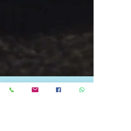
עידית פרימס