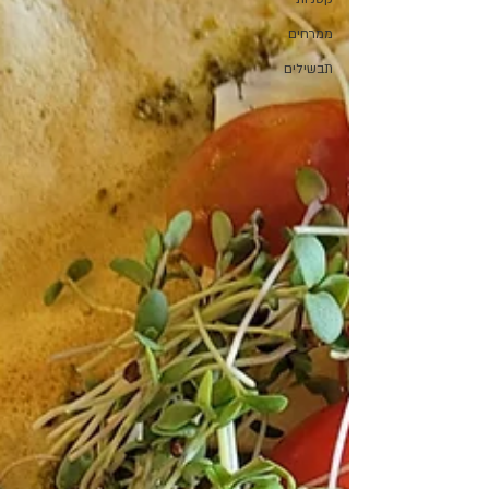
ממרחים
תבשילים