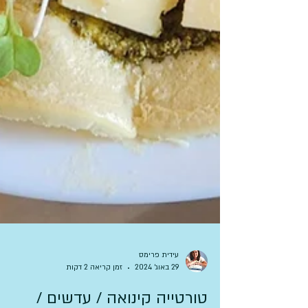
עידית פרימס