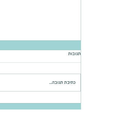
תגובות
כתיבת תגובה...
עוגיות קמח חומוס בריאות
דף הבית >
אודות עידית פרימס >