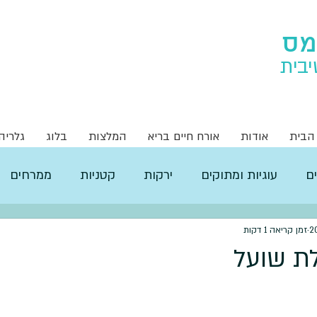
מס
יבית
הבית
אודות
אורח חיים בריא
המלצות
בלוג
גלריה
ם
עוגיות ומתוקים
ירקות
קטניות
ממרחים
זמן קריאה 1 דקות
לת שועל