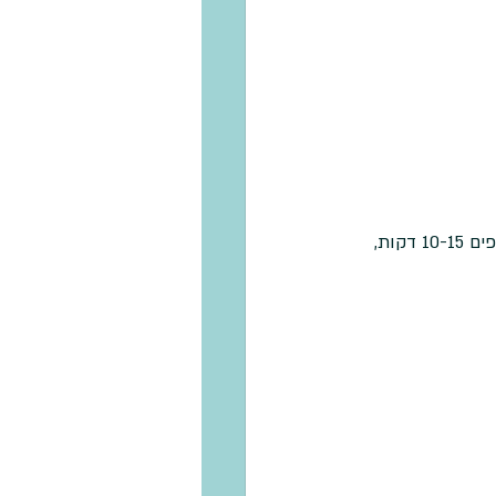
תכניסו את הבצק למקרר להתקשות קצת ואז תכינו עוגיות. יצאו לי כ30 עוגיות בגודל בינוני. אופים 10-15 דקות, 