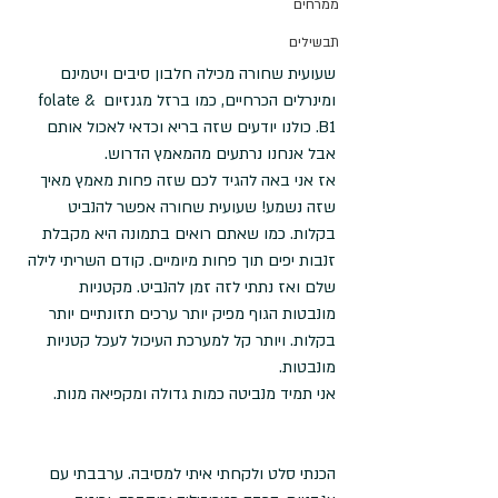
ממרחים
תבשילים
שעועית שחורה מכילה חלבון סיבים ויטמינם 
ומינרלים הכרחיים, כמו ברזל מגנזיום folate & 
B1. כולנו יודעים שזה בריא וכדאי לאכול אותם 
אבל אנחנו נרתעים מהמאמץ הדרוש.
אז אני באה להגיד לכם שזה פחות מאמץ מאיך 
שזה נשמע! שעועית שחורה אפשר להנביט 
בקלות. כמו שאתם רואים בתמונה היא מקבלת 
זנבות יפים תוך פחות מיומיים. קודם השריתי לילה 
שלם ואז נתתי לזה זמן להנביט. מקטניות 
מונבטות הגוף מפיק יותר ערכים תזונתיים יותר 
בקלות. ויותר קל למערכת העיכול לעכל קטניות 
מונבטות.
אני תמיד מנביטה כמות גדולה ומקפיאה מנות.
הכנתי סלט ולקחתי איתי למסיבה. ערבבתי עם 