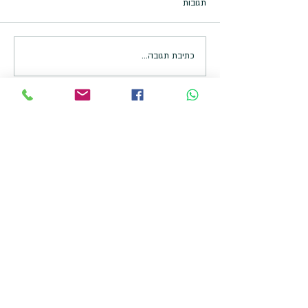
תגובות
עוגיות קמח חומוס בריאות
כתיבת תגובה...
הצטרפו לרשימת התפוצה שלי
להרשמה