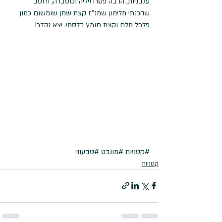
עגבניות, הרבה פטרוזיליה וכוסברה, ורוטב 
שהכנתי מלימון שמנ"ז קצת שמן שומשום כמון 
פלפל מלח וקצת חומץ בלסמי. יצא נהדר!
#קטניות
#מונבט
#טבעוני
קטניות